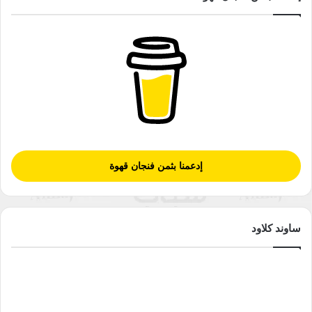
إدعمنا بثمن فنجان قهوة
ساوند كلاود