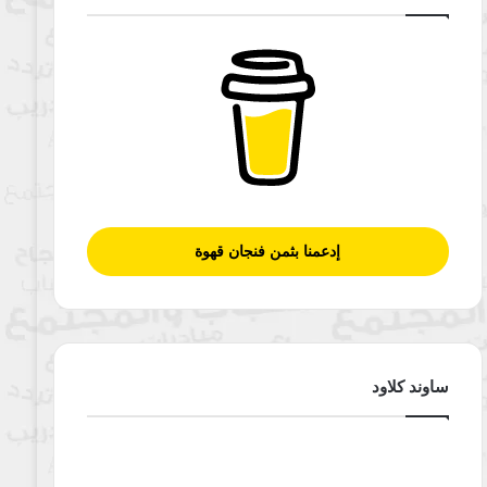
إدعمنا بثمن فنجان قهوة
ساوند كلاود