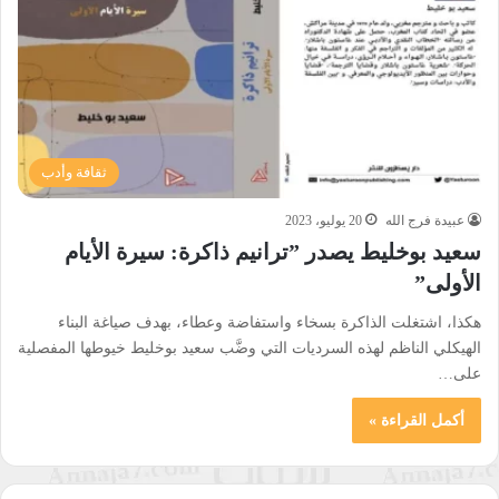
ثقافة وأدب
عبيدة فرج الله
20 يوليو، 2023
سعيد بوخليط يصدر ”ترانيم ذاكرة: سيرة الأيام
الأولى”
هكذا، اشتغلت الذاكرة بسخاء واستفاضة وعطاء، بهدف صياغة البناء
الهيكلي الناظم لهذه السرديات التي وضَّب سعيد بوخليط خيوطها المفصلية
على…
أكمل القراءة »