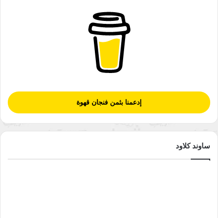
إدعمنا بثمن فنجان قهوة
ساوند كلاود