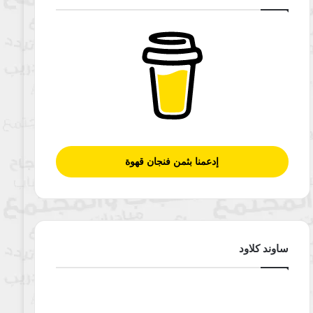
إدعمنا بثمن فنجان قهوة
ساوند كلاود