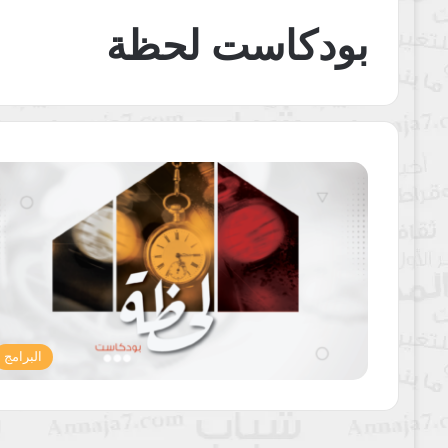
بودكاست لحظة
البرامج