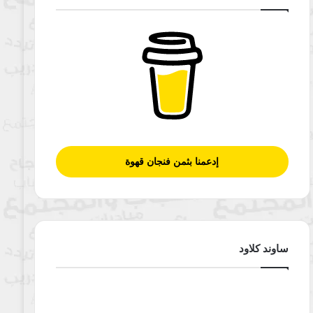
إدعمنا بثمن فنجان قهوة
ساوند كلاود