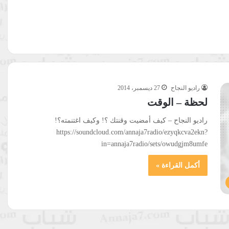
راديو النجاح
27 ديسمبر، 2014
لحظة – الوقت
راديو النجاح – كيف أمضيت وقنتك ؟! وكيف اغتنمته؟!
https://soundcloud.com/annaja7radio/ezyqkcva2ekn?
in=annaja7radio/sets/owudgjm8umfe
أكمل القراءة »