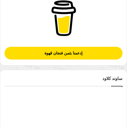
إدعمنا بثمن فنجان قهوة
ساوند كلاود