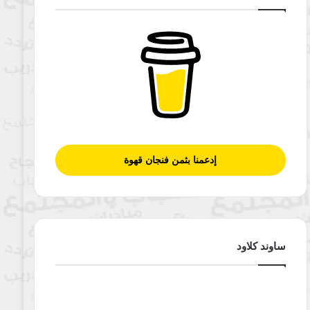
إدعمنا بثمن فنجان قهوة
ساوند كلاود