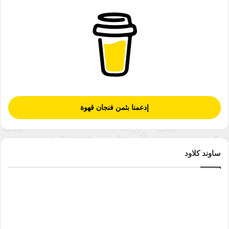
إدعمنا بثمن فنجان قهوة
ساوند كلاود