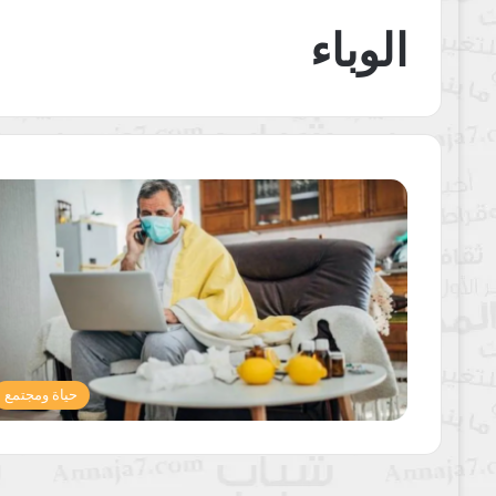
الوباء
حياة ومجتمع