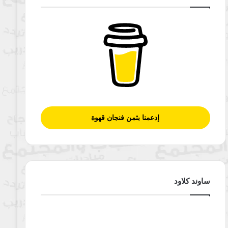
إدعمنا بثمن فنجان قهوة
ساوند كلاود