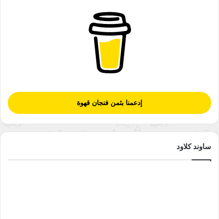
إدعمنا بثمن فنجان قهوة
ساوند كلاود