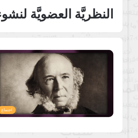
النظريَّة العضويَّة لنشو
اجتماع