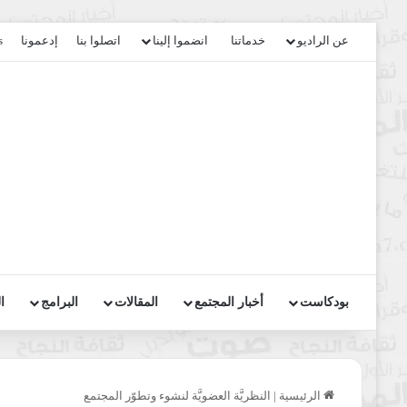
عن الراديو
خدماتنا
انضموا إلينا
اتصلوا بنا
إدعمونا
s
بودكاست
أخبار المجتمع
المقالات
البرامج
ا
الرئيسية
|
النظريَّة العضويَّة لنشوء وتطوّر المجتمع