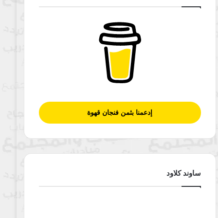
إدعمنا بثمن فنجان قهوة
ساوند كلاود