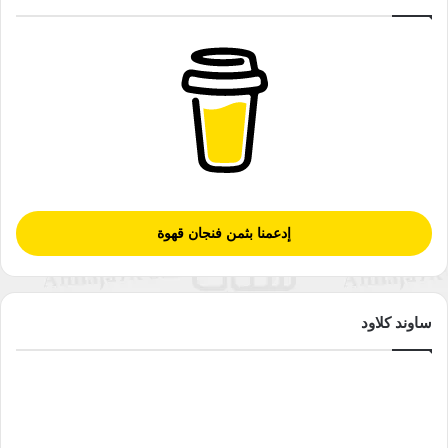
إدعمنا بثمن فنجان قهوة
ساوند كلاود