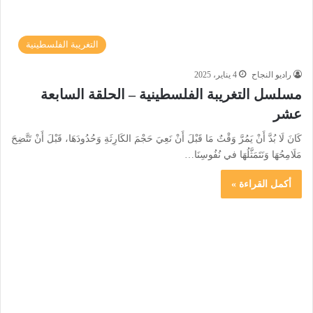
التغريبة الفلسطينية
راديو النجاح
4 يناير، 2025
مسلسل التغريبة الفلسطينية – الحلقة السابعة
عشر
كَانَ لَا بُدَّ أَنْ يَمُرَّ وَقْتٌ مَا قَبْلَ أَنْ نَعِيَ حَجْمَ الكَارِثَةِ وَحُدُودَهَا، قَبْلَ أَنْ تَتَّضِحَ
مَلَامِحُهَا وَنَتَمَثَّلُهَا في نُفُوسِنَا…
أكمل القراءة »