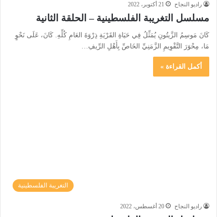
راديو النجاح
21 أكتوبر، 2022
مسلسل التغريبة الفلسطينية – الحلقة الثانية
كَانَ مَوسِمُ الزَّيتُونِ يُمَثِّلُ فِي حَيَاةِ القَرْيَةِ ذِرْوَةَ العَامِ كُلِّهِ. كَانَ، عَلَى نَحْوٍ
مَا، مِحْوَرَ التَّقْوِيمِ الزَّمَنِيِّ الخَاصِّ بِأَهْلِ الرِّيفِ…
أكمل القراءة »
التغريبة الفلسطينية
راديو النجاح
20 أغسطس، 2022