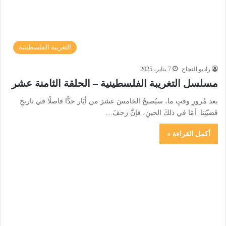
التغريبة الفلسطينية
راديو النجاح
7 يناير، 2025
مسلسل التغريبة الفلسطينية – الحلقة الثامنة عشر
بعد مُرورِ وقتٍ ما، سيُصبحُ الخامسَ عشرَ من أيّار حدًّا فاصلًا في تاريخِ
قضيّتِنا. أمّا في ذلكَ الحينِ، فإنَّ زحفَ…
أكمل القراءة »