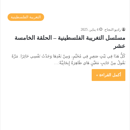
التغريبة الفلسطينية
راديو النجاح
4 يناير، 2025
مسلسل التغريبة الفلسطينية – الحلقة الخامسة
عشر
كُلُّ هَذَا فِي بَيْتٍ صَغِيرٍ فِي مُخَيَّمٍ، وَمِنْ بَعْدِهَا وَجَدْتُ نَفْسِي حَائِرًا. مَرَّةً
بَقُولُ مِنْ جَانِبٍ مَعَيَّنٍ هَاي ظَاهِرَةٌ إِيجَابِيَّةٌ:…
أكمل القراءة »