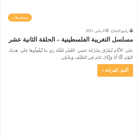
مسلسلات
راديو النجاح
4 يناير، 2023
مسلسل التغريبة الفلسطينية – الحلقة الثانية عشر
علي: الأيَّام بْتِمْرُق بِسُرْعَة حسن: العُمْر غَفْلَة زَي ما بْيُقُولُوها علي: هذيك
اليَوْم كُنَّا أَنَا وَإِيَّاك نَنَام فِي الصَّيْف وَنِحْكِي…
أكمل القراءة »