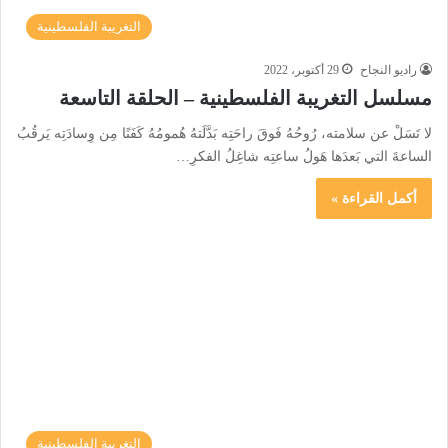
التغريبة الفلسطينية
راديو النجاح
29 أكتوبر، 2022
مسلسل التغريبة الفلسطينية – الحلقة التاسعة
لا تَسَلْ عن سلامته، رُوحُهُ فَوقَ راحَتِه بَدَّلَتهُ هُمومُهُ كَفَنًا مِن وِسادَتِه يَرقُبُ
الساعةَ التي بَعدَها هَولُ ساعتِه شاغِلُ الفكرِ…
أكمل القراءة »
التغريبة الفلسطينية