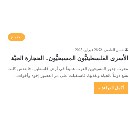
اجتماع
حسن العاصي
26 فبراير، 2025
الأسرى الفلسطينيُّون المسيحيُّون.. الحجارة الحيَّة
تضرب جذور المسيحيين العرب عميقاً في أرض فلسطين، فالقدس كانت
تشع دوماً بالحياة وتغذيها، فاستقبلت على مر العصور إخوة وأخوات…
أكمل القراءة »