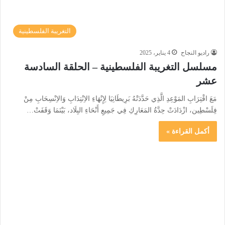
التغريبة الفلسطينية
راديو النجاح
4 يناير، 2025
مسلسل التغريبة الفلسطينية – الحلقة السادسة
عشر
مَعَ اقْتِرَابِ المَوْعِدِ الَّذِي حَدَّدَتْهُ بَرِيطَانِيَا لِإِنْهَاءِ الاِنْتِدَابِ وَالاِنْسِحَابِ مِنْ
فِلَسْطِين، ازْدَادَتْ حِدَّةُ المَعَارِكِ فِي جَمِيعِ أَنْحَاءِ البِلَاد، بَيْنَمَا وَقَفَتْ…
أكمل القراءة »