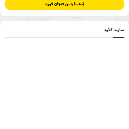
إدعمنا بثمن فنجان قهوة
ساوند كلاود