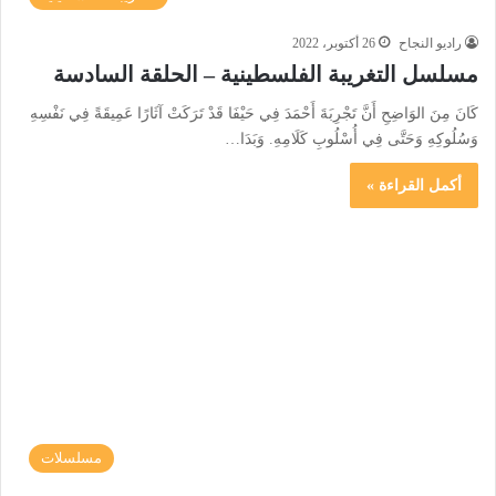
راديو النجاح
26 أكتوبر، 2022
مسلسل التغريبة الفلسطينية – الحلقة السادسة
كَانَ مِنَ الوَاضِحِ أَنَّ تَجْرِبَةَ أَحْمَدَ فِي حَيْفَا قَدْ تَرَكَتْ آثَارًا عَمِيقَةً فِي نَفْسِهِ
وَسُلُوكِهِ وَحَتَّى فِي أُسْلُوبِ كَلَامِهِ. وَبَدَا…
أكمل القراءة »
مسلسلات