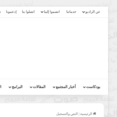
عن الراديو
خدماتنا
انضموا إلينا
اتصلوا بنا
إدعمونا
s
بودكاست
أخبار المجتمع
المقالات
البرامج
ا
الرئيسية
|
النص والتسجيل