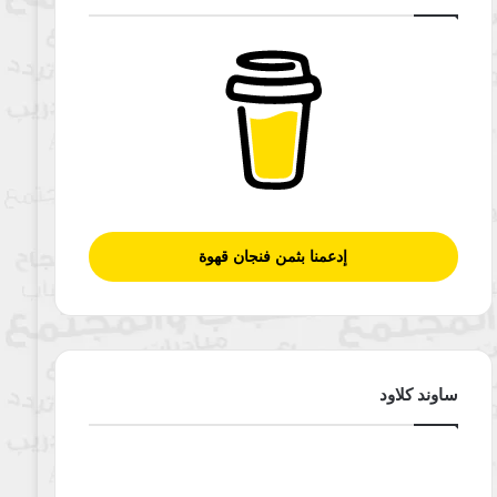
إدعمنا بثمن فنجان قهوة
ساوند كلاود