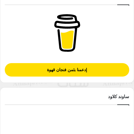
إدعمنا بثمن فنجان قهوة
ساوند كلاود