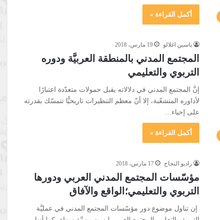
أكمل القراءة »
ياسين اغلالو
19 مارس، 2018
المجتمع المدني بالمنطقة العربيَّة ودوره
التربوي والتعليمي
إنَّ المجتمع المدني في دلالاته يقبل حمولات متعدّدة اعتبارًا
لأداوره المتشعّبة، إلا أنّ معظم التنظيرات تاريخيًّا تتمسّك بقدرته
على إحياء…
أكمل القراءة »
راديو النجاح
17 مارس، 2018
مؤسّسات المجتمع المدني العربي ودورها
التربوي والتعليمي؛الواقع والآفاق
إن تناول موضوع دور مؤسّسات المجتمع المدني في عمليَّة
التربية والتعليم بالمجتمع العربي ليست مهمَّة سهلة. كما أنها