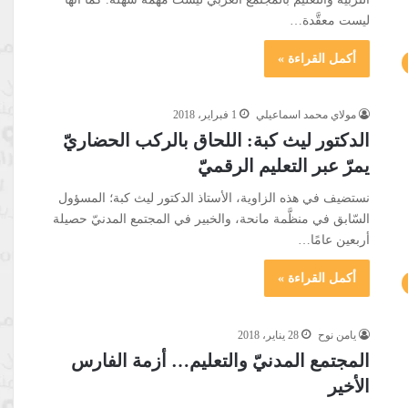
ليست معقَّدة…
أكمل القراءة »
مولاي محمد اسماعيلي
1 فبراير، 2018
الدكتور ليث كبة: اللحاق بالركب الحضاريّ
يمرّ عبر التعليم الرقميّ
نستضيف في هذه الزاوية، الأستاذ الدكتور ليث كبة؛ المسؤول
السّابق في منظَّمة مانحة، والخبير في المجتمع المدنيّ حصيلة
أربعين عامًا…
أكمل القراءة »
يامن نوح
28 يناير، 2018
المجتمع المدنيّ والتعليم… أزمة الفارس
الأخير