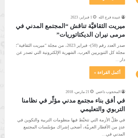
عبيدة فرج الله
1 فبراير، 2023
ميريت الثقافيَّة تناقش “المجتمع المدني في
مرمى نيران الديكتاتوريات”
صدر العدد رقم (50)- فبراير 2023، من مجلة “ميريت الثقافية”؛
مجلة كل التنويريين العرب، الشهرية الإلكترونية التي تصدر عن
دار…
أكمل القراءة »
المحجوب داعس
21 مارس، 2018
في أفق بناء مجتمع مدني مؤثِّر في نظامنا
التربوي والتعليمي
في ظلِّ الأزمة التي تتخبَّط فيها منظومات التربية والتكوين في
عددٍ من الأقطار العربيَّة، أضحى إشراك مؤسّسات المجتمع
المدني في…