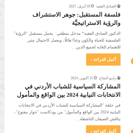
الصادق الفقيه
18 أبريل، 2025
فلسفة المستقبل: جوهر الاستشراف
والرؤية الاستراتيجيَّة
الدكتور الصادق الفقيه* مدخل منطقي: يحمل مستقبل “الرؤية”
الفلسفية للحياة والكون وعدًا هائلًا، ويعمل كاحتمال مثير
للاهتمام للغاية لجميع الذين…
أكمل القراءة »
راديو النجاح
31 أكتوبر، 2024
المشاركة السياسية للشباب الأردني في
الانتخابات النيابية 2024 بين الواقع والمأمول
في حلقة "المشاركة السياسية للشباب الأردني في الانتخابات
النيابية 2024 بين الواقع والمأمول" من بودكاست "حوار مفتوح"،
يناقش الضيفان الناشطة…
أكمل القراءة »