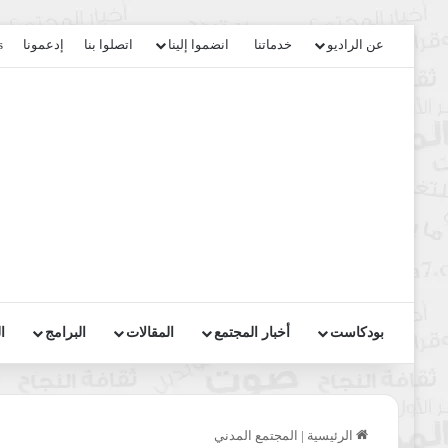
عن الراديو
خدماتنا
انضموا إلينا
اتصلوا بنا
إدعمونا
s
بودكاست
أخبار المجتمع
المقالات
البرامج
ا
الرئيسية
|
المجتمع المدني