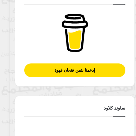
إدعمنا بثمن فنجان قهوة
ساوند كلاود