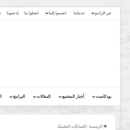
عن الراديو
خدماتنا
انضموا إلينا
اتصلوا بنا
إدعمونا
s
بودكاست
أخبار المجتمع
المقالات
البرامج
ا
الرئيسية
|
اللسانيَّات التعليميَّة