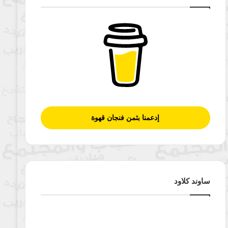
إدعمنا بثمن فنجان قهوة
ساوند كلاود