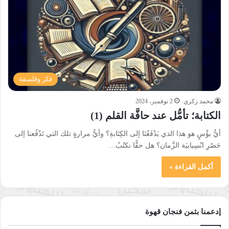
فكر وفلسفة
محمد زكري
2 نوفمبر، 2024
الكتابة؛ تأمُّل عند حافَّة القلم (1)
أيُّ بؤْسٍ هو هذا الذي يَدْفَعُنَا إلى الكِتَابةِ؟ وأيُّ مرارةٍ تلك التي تَدْفُعنا إلى
حَصْرِ انْسِيابيَة الزَّمان؟ هل حقًّا نكتُبُ…
أكمل القراءة »
إدعمنا بثمن فنجان قهوة