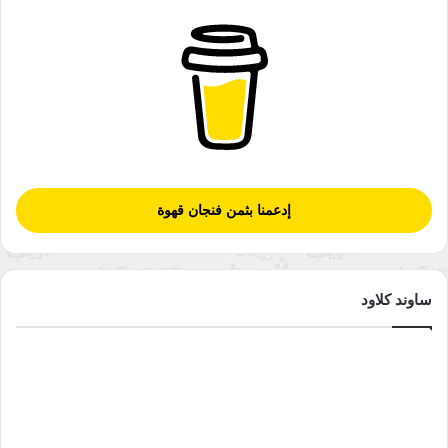
إدعمنا بثمن فنجان قهوة
ساوند كلاود