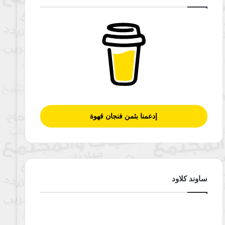
إدعمنا بثمن فنجان قهوة
ساوند كلاود