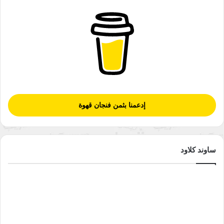
إدعمنا بثمن فنجان قهوة
ساوند كلاود