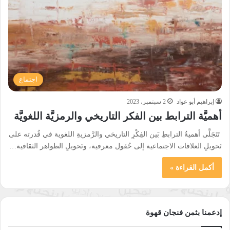
اجتماع
إبراهيم أبو عواد
2 سبتمبر، 2023
أهميَّة الترابط بين الفكر التاريخي والرمزيَّة اللغويَّة
تَتَجَلَّى أهميةُ الترابطِ بَين الفِكْرِ التاريخي والرَّمزيةِ اللغوية في قُدرته على
تَحويلِ العلاقات الاجتماعية إلى حُقول معرفية، وتَحويلِ الظواهر الثقافية…
أكمل القراءة »
إدعمنا بثمن فنجان قهوة