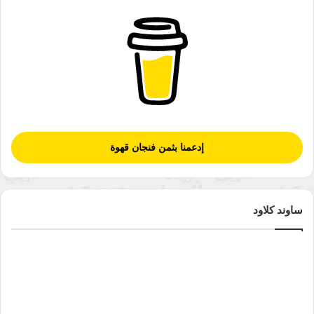
إدعمنا بثمن فنجان قهوة
ساوند كلاود