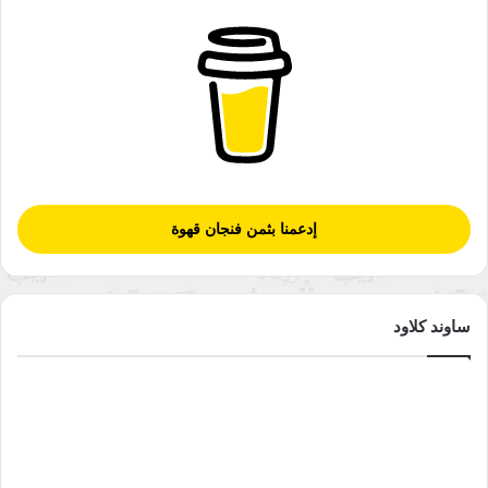
إدعمنا بثمن فنجان قهوة
ساوند كلاود