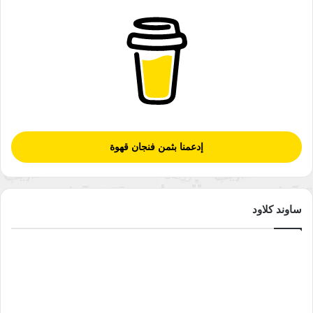
إدعمنا بثمن فنجان قهوة
ساوند كلاود