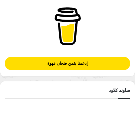
إدعمنا بثمن فنجان قهوة
ساوند كلاود