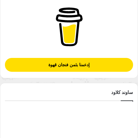
إدعمنا بثمن فنجان قهوة
ساوند كلاود