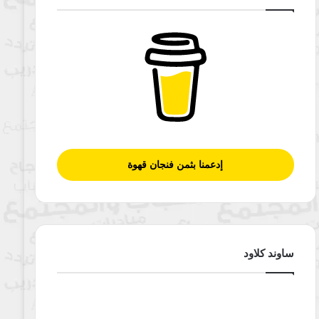
إدعمنا بثمن فنجان قهوة
ساوند كلاود