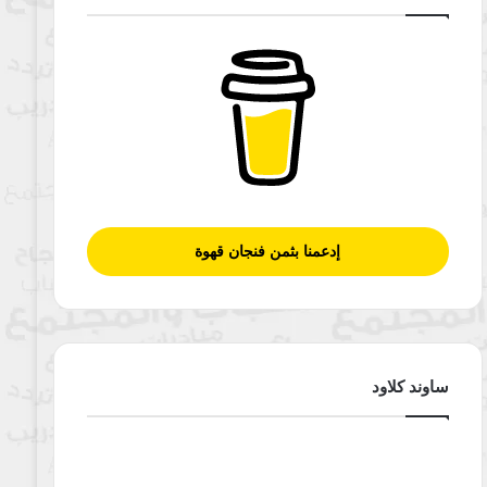
إدعمنا بثمن فنجان قهوة
ساوند كلاود