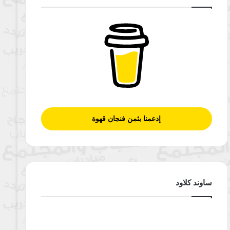
إدعمنا بثمن فنجان قهوة
ساوند كلاود