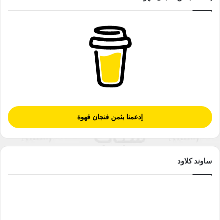
إدعمنا بثمن فنجان قهوة
ساوند كلاود