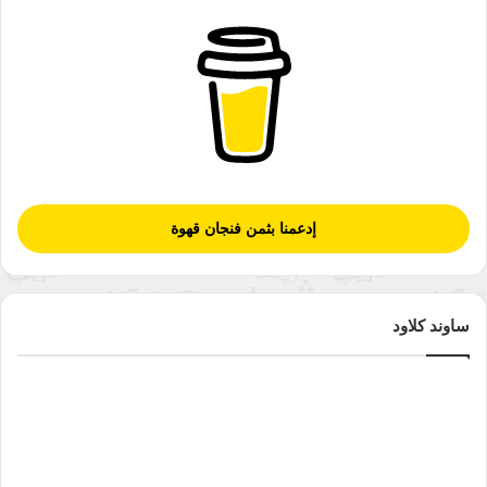
إدعمنا بثمن فنجان قهوة
ساوند كلاود