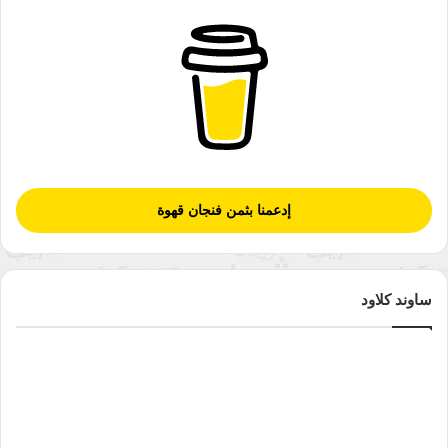
إدعمنا بثمن فنجان قهوة
ساوند كلاود