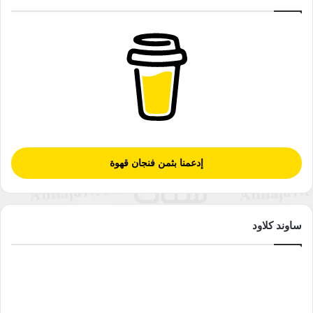
إدعمنا بثمن فنجان قهوة
ساوند كلاود