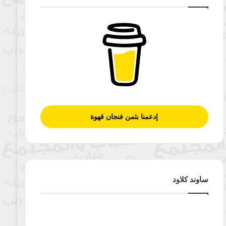
إدعمنا بثمن فنجان قهوة
ساوند كلاود