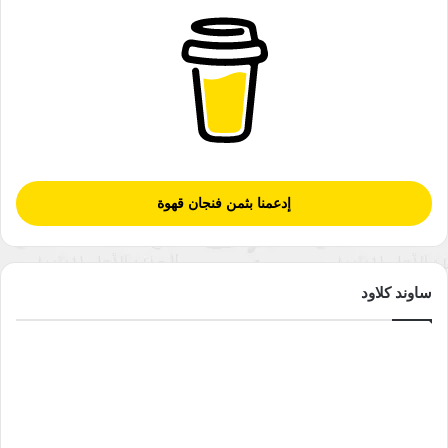
إدعمنا بثمن فنجان قهوة
ساوند كلاود