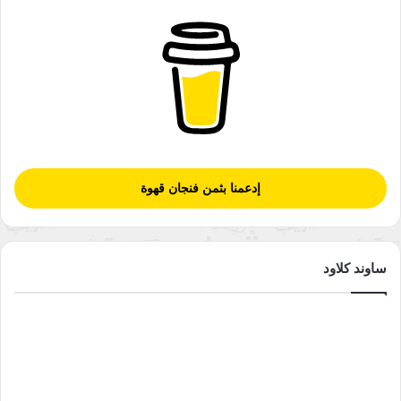
إدعمنا بثمن فنجان قهوة
ساوند كلاود