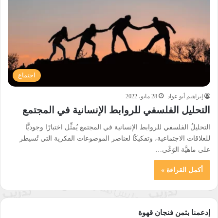
اجتماع
إبراهيم أبو عواد
28 مايو، 2022
التحليل الفلسفي للروابط الإنسانية في المجتمع
التحليلُ الفلسفي للروابط الإنسانية في المجتمع يُمثِّل اختبارًا وجوديًّا
للعلاقات الاجتماعية، وتفكيكًا لعناصر الموضوعات الفكرية التي تُسيطر
على ماهيَّة الوَعْي…
أكمل القراءة »
إدعمنا بثمن فنجان قهوة