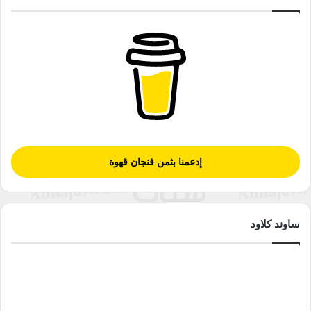
إدعمنا بثمن فنجان قهوة
ساوند كلاود