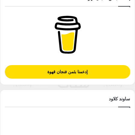
إدعمنا بثمن فنجان قهوة
ساوند كلاود