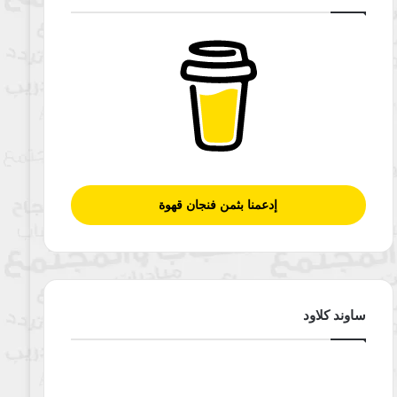
إدعمنا بثمن فنجان قهوة
ساوند كلاود