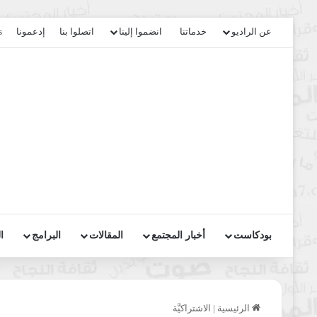
عن الراديو
خدماتنا
انضموا إلينا
اتصلوا بنا
إدعمونا
s
بودكاست
أخبار المجتمع
المقالات
البرامج
ا
الرئيسية
|
الاشتراكيَّة