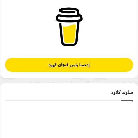
إدعمنا بثمن فنجان قهوة
ساوند كلاود