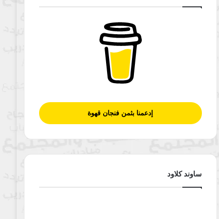
إدعمنا بثمن فنجان قهوة
ساوند كلاود