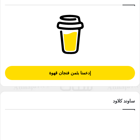
إدعمنا بثمن فنجان قهوة
ساوند كلاود