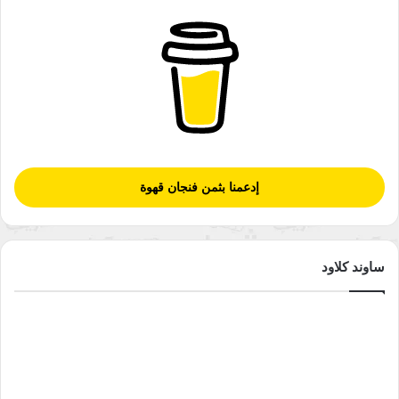
إدعمنا بثمن فنجان قهوة
ساوند كلاود