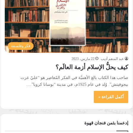
فكر وفلسفة
عبد المنعم أديب
22 مارس، 2023
كيف يحلُّ الإسلام أزمة العالَم؟
صاحب هذا الكتاب بالغ الأهميَّة في الفكر المُعاصِر هو “عليّ عزت
بيجوفيتش”. وُلد في عام 1925م، في مدينة “بوسانا كروبا”.…
أكمل القراءة »
إدعمنا بثمن فنجان قهوة