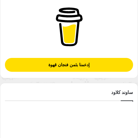
إدعمنا بثمن فنجان قهوة
ساوند كلاود