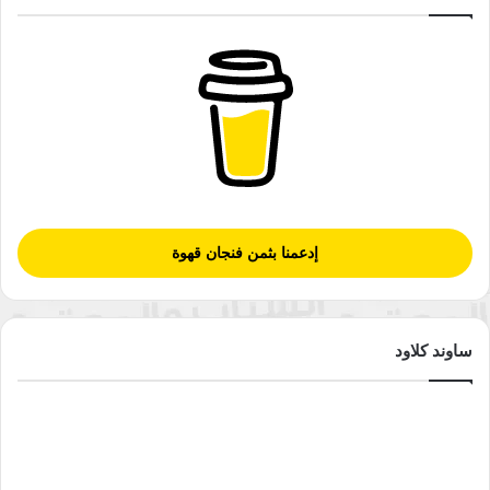
إدعمنا بثمن فنجان قهوة
ساوند كلاود