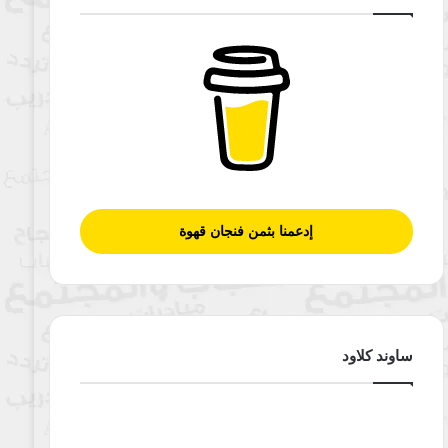
إدعمنا بثمن فنجان قهوة
ساوند كلاود