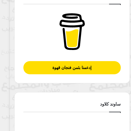
إدعمنا بثمن فنجان قهوة
ساوند كلاود