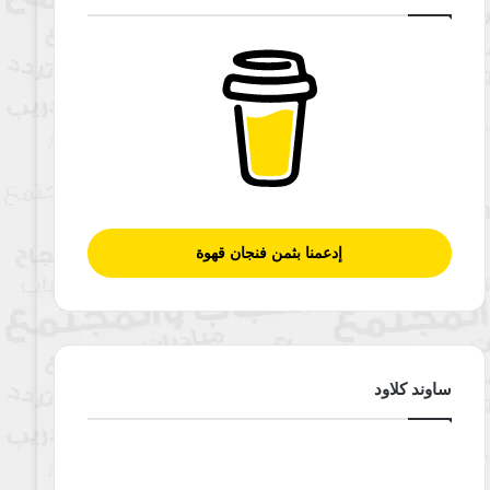
إدعمنا بثمن فنجان قهوة
ساوند كلاود