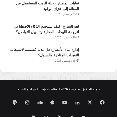
نفايات المطبخ: رحلة الزيت المستعمل من
المقلاة إلى خزان الوقود
25 ديسمبر، 2025
لغة الشارع: كيف يستخدم الذكاء الاصطناعي
لترجمة اللهجات المحلية وتسهيل التواصل؟
20 ديسمبر، 2025
إدارة مياه الأمطار: هل مدننا مُصممة لاستيعاب
التغيرات المناخية والسيول؟
15 ديسمبر، 2025
جميع الحقوق محفوظة 2026 لـ Annaja7Radio - راديو النجاح
فيسبوك
‫X
لينكدإن
‫YouTube
ساوند
انستقرام
كلاود