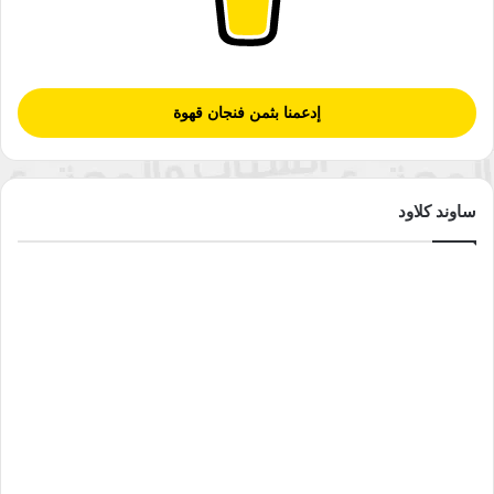
إدعمنا بثمن فنجان قهوة
ساوند كلاود