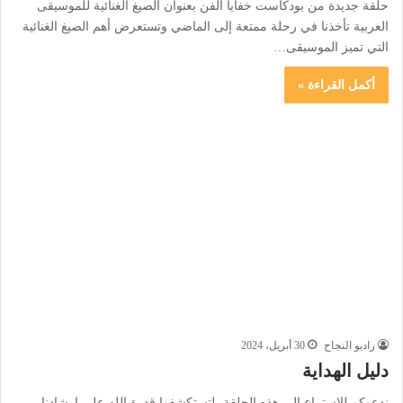
حلقة جديدة من بودكاست خفايا الفن بعنوان الصيغ الغنائية للموسيقى
العربية تأخذنا في رحلة ممتعة إلى الماضي وتستعرض أهم الصيغ الغنائية
التي تميز الموسيقى…
أكمل القراءة »
راديو النجاح
30 أبريل، 2024
دليل الهداية
ندعوكم للاستماع إلى هذه الحلقة، لتستكشفوا قدرة الله على إرشادنا