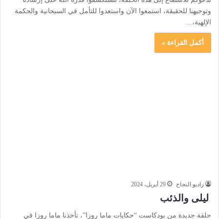
وتوجيهنا للحقيقة، استمعوا الآن واستعدوا للتأمل في السبحانية والحكمة
الإلهية،…
أكمل القراءة »
راديو النجاح
29 أبريل، 2024
ليلى والذئب
حلقة جديدة من بودكاست “حكايات ماما روزا”، تأخذنا ماما روزا في