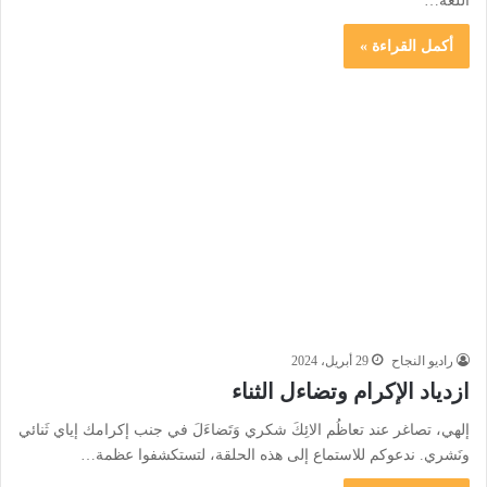
اللغة…
أكمل القراءة »
راديو النجاح
29 أبريل، 2024
ازدياد الإكرام وتضاءل الثناء
إلهي، تصاغر عند تعاظُم الائِكَ شكري وَتَضاءَلَ في جنب إكرامك إياي ثَنائي
ونَشري. ندعوكم للاستماع إلى هذه الحلقة، لتستكشفوا عظمة…